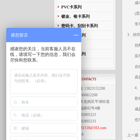
成本较
PVC卡系列
(层压
镀金、银卡系列
常用来
密码卡、刮刮卡系列
请您留言
3、丝印
读写设备系列
U盘卡系列
丝网印
感谢您的关注，当前客服人员不在
电子标签系列
线，请填写一下您的信息，我们会
应用范
尽快和您联系。
其他系列
合批量
高质
4、彩
联系人：梁先生 13823152208
刘小姐 13066812208
彩色胶
地 址：深圳市龙岗区平湖街道
富民工业区万福路82号4楼
成品色
电 话：0755-83895223
也可选
传 真：0755-83895233
E-mail：
lqs20031118@163.com
邮 编：518048
上一篇