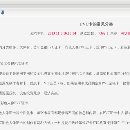
资讯
0-31)
PVC卡的常见分类
发布时间：
2013-11-6 16:13:34
| 浏览次数：
7392
| 来源：
深圳
卡的分类很多，大体有：烫印金银PVC证卡，彩色人像PVC证卡，丝印PVC证卡，彩色
印金银PVC证卡
0-31)
银卡是使用专用的烫金机将文字和图形烫印在PVC卡表面，形成极具金属光 泽的P
来制作贵宾卡、优惠卡、VIP会员卡等。如果使用半成品的空白PVC金银卡，仅需
层压机，设备投资最少，经济实惠。
色人像PVC证卡
像证卡属个性化卡，每张卡表面都记录着不同的信息和内容，在PVC证卡中 占很
彩色人像证卡的制作有两种方式：一种是使用热转印式证卡打印机直接打印在 空白