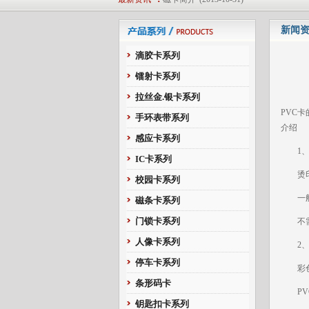
非接触式ID卡
(2013-10-31)
新闻
非接触式Mifare1 IC卡
(2013-10-31)
深圳市恒生智能卡有限公司简介
(2013-1
滴胶卡系列
接触式IC简介
(2013-10-31)
镭射卡系列
非接触式IC卡简介
(2013-10-31)
拉丝金.银卡系列
磁卡简介
(2013-10-31)
PVC
手环表带系列
非接触式ID卡
(2013-10-31)
介绍
非接触式Mifare1 IC卡
(2013-10-31)
感应卡系列
1、烫
深圳市恒生智能卡有限公司简介
(2013-1
IC卡系列
烫印金
校园卡系列
一般用
磁条卡系列
门锁卡系列
不需要
人像卡系列
2、彩
停车卡系列
彩色人
条形码卡
PVC
钥匙扣卡系列