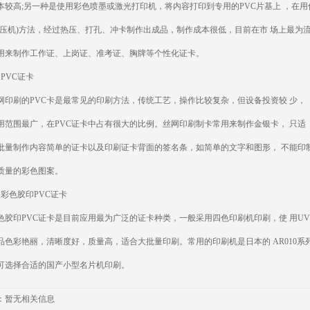
高;另一种是使用彩色喷墨或激光打印机，将内容打印到专用的PVC片基上 ，在用
机)方法，经过热压、打孔、冲卡制作出成品，制作成本很低，目前在市 场上最为
制作工作证、上岗证、准考证、胸牌等个性化证卡。
PVC证卡
刷的PVC卡是最常见的印刷方法，传统工艺，操作比较复杂，但设备投资较 少，
围最广，在PVC证卡中占有很大的比例。丝网印刷制卡常用来制作金银卡， 只适
制作内容简单的证卡以及印刷证卡背面的签名条，如简单的文字和图形， 不能印
量的彩色图案。
色胶印PVC证卡
印PVC证卡是目前应用最为广泛的证卡种类，一般采用四色印刷机印刷，使 用UV
彩艳丽，清晰度好，质量高，适合大批量印刷。常用的印刷机是日本的 AR010系
择合适的国产小型名片机印刷。
：
暂无相关信息