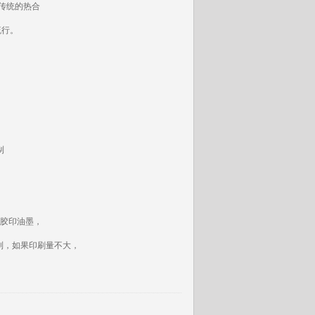
传统的热合
流行。
制
胶印油墨，
列，如果印刷量不大，